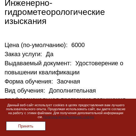
Инженерно-
гидрометеорологические
изыскания
Цена (по-умолчанию): 6000
Заказ услуги: Да
Выдаваемый документ: Удостоверение о
повышении квалификации
Форма обучения: Заочная
Вид обучения: Дополнительная
профессиональная программа повышения
Данный веб-сайт использует cookies в целях предоставления вам лучшего
квалификации
пользовательского опыта. Продолжая использовать сайт, вы даете согласие
на работу с этими файлами. Для получения дополнительной информации
Кол-во часов: 72
см.
Политика использования cookies
Код программы обучения: ИИ-ПК-06
Принять