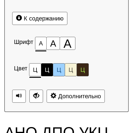
К содержанию
А
Шрифт
А
А
Цвет
Ц
Ц
Ц
Ц
Ц
Дополнительно
АНО ДПО УКЦ