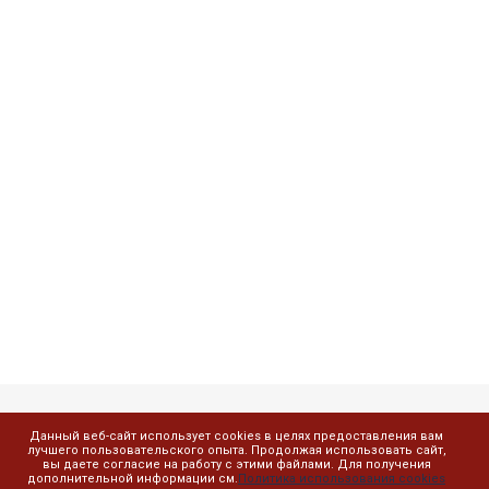
Данный веб-сайт использует cookies в целях предоставления вам
Компания
лучшего пользовательского опыта. Продолжая использовать сайт,
вы даете согласие на работу с этими файлами. Для получения
дополнительной информации см.
Политика использования cookies
О компании