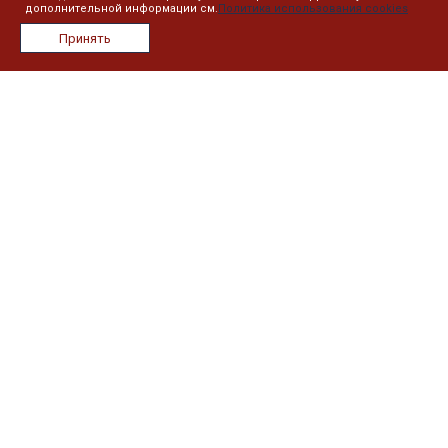
дополнительной информации см.
Политика использования cookies
О компании
Принять
Лицензии
Сотрудники
Реквизиты
Сведения об образовательной организации
План занятий
Дистанционное обучение
Реестр выданных документов
Информация
Контакты
Новости
Политика в отношении обработки персональных данных
Наши контакты