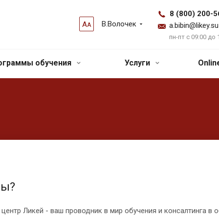
8 (800) 200-5
В.Волочек
А
А
a.bibin@likey.su
пн-пт с 09:00 до 
ограммы обучения
Услуги
Onli
мы?
центр Ликей - ваш проводник в мир обучения и консалтинга в 