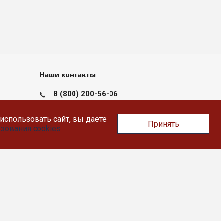
Наши контакты
8 (800) 200-56-06
пн-пт с 09:00 до 17:30
использовать сайт, вы даете
Принять
a.bibin@likey.su
зования cookies