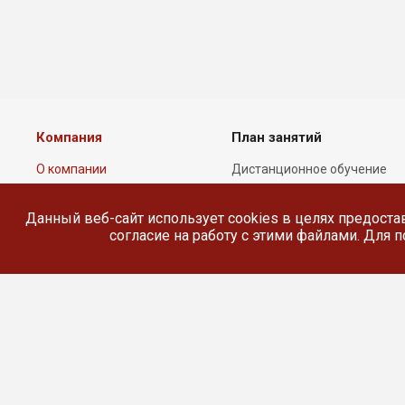
Компания
План занятий
О компании
Дистанционное обучение
Лицензии
Реестр выданных
документов
Данный веб-сайт использует cookies в целях предоста
Сотрудники
согласие на работу с этими файлами. Для
Реквизиты
Сведения об
образовательной
организации
© 2026 Все права защищены.