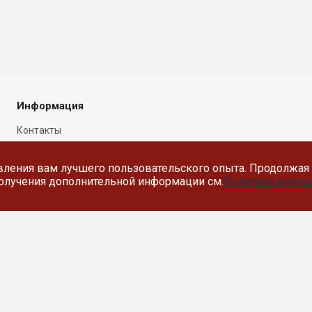
Информация
Контакты
Новости
вления вам лучшего пользовательского опыта. Продолжая 
Политика в отношении
 получения дополнительной информации см.
Политика исполь
обработки персональных
данных